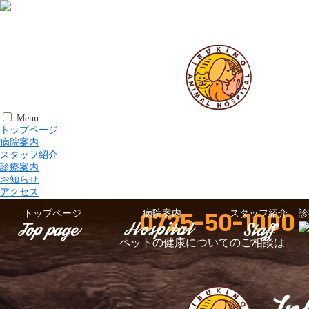
Menu
トップページ
病院案内
スタッフ紹介
診療案内
お知らせ
アクセス
0725-50-1000
トップページ
病院案内
スタッフ紹介
診
ペットの健康についてのご相談は