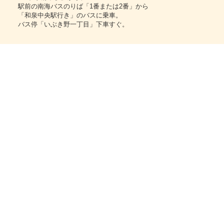
駅前の南海バスのりば「1番または2番」から
「和泉中央駅行き」のバスに乗車。
バス停「いぶき野一丁目」下車すぐ。