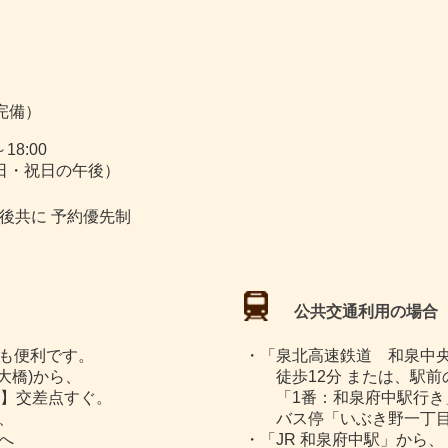
完備）
～18:00
日・祝日の午後）
前・午後共に 予約優先制
公共交通利用の場合
も便利です。
・「泉北高速鉄道 和泉中
大橋)から、
徒歩12分 または、駅前
】交差点すぐ。
「1番：和泉府中駅行き
、
バス停「いぶき野一丁目
へ
・「JR 和泉府中駅」から、