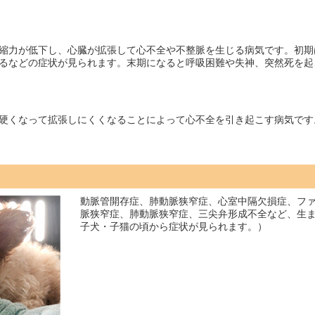
縮力が低下し、心臓が拡張して心不全や不整脈を生じる病気です。初期
るなどの症状が見られます。末期になると呼吸困難や失神、突然死を起
硬くなって拡張しにくくなることによって心不全を引き起こす病気です
動脈管開存症、肺動脈狭窄症、心室中隔欠損症、フ
脈狭窄症、肺動脈狭窄症、三尖弁形成不全など、生
子犬・子猫の頃から症状が見られます。）