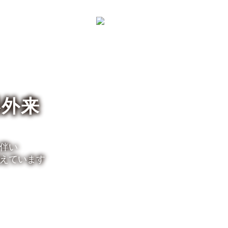
介
診療案内
お知らせ
アクセス
器外来
伴い
えています