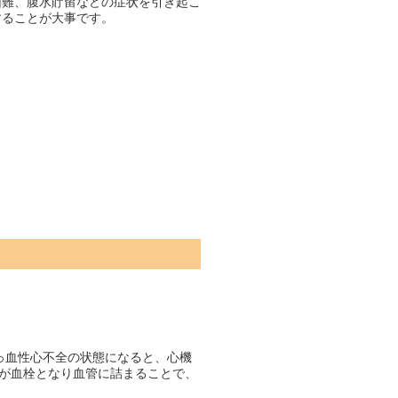
困難、腹水貯留などの症状を引き起こ
することが大事です。
っ血性心不全の状態になると、心機
が血栓となり血管に詰まることで、