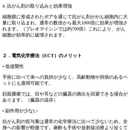
4.
抗がん剤の取り込みと効果増強
細胞膜に形成されたポアを通じて抗がん剤ががん細胞内に大
量に取り込まれ、通常の数倍から最大1000倍に効果が増強さ
れます。（ブレオマイシンでは約700倍）これにより、がん
細胞が効率的に破壊されます。
２．電気化学療法（ECT）のメリット
•
低侵襲性
手術に比べて体への負担が少なく、高齢動物や持病のあるペ
ットにも適用可能です。
顔面腫瘍では、目や耳などの臓器の摘出を回避できる場合が
あります。（臓器の温存）
•
副作用が少ない
抗がん剤の投与量は通常の化学療法に比べて少ないため、全
身への影響が軽微です。麻酔も手術や放射線治療より短くて