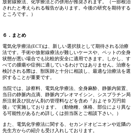
放射線療法、化学療法との併用が推奨されます。（一部根治
されたと考えられる報告があります。今後の研究を期待する
ところです。）
６．まとめ
電気化学療法(ECT)は、新しい選択肢として期待される治療
法です。手術や放射線療法が難しいケースや、ペットの全身
状態が悪い場合でも比較的安全に適用できます。しかし、す
べての腫瘍や症例に適しているわけではありません。治療を
検討される際は、獣医師と十分に相談し、最適な治療法を選
択することが重要です。
当院では、
診察料、電気化学療法、全身麻酔、静脈内留置、
当日の静脈内点滴、静脈内ブレオマイシン、シスプラチン局
所注射及び抗がん剤の管理料などを含め『およそ９万円前
後』で実施しております。（動物種、体格、部位により異な
る可能性があるため詳しくは担当医とご相談下さい。）
また、電気化学療法に関する、セカンドオピニオンや近隣の
先生方からの紹介も受け入れしております。