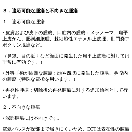
３．適応可能な腫瘍と不向きな腫瘍
１．適応可能な腫瘍
•
皮膚および皮下の腫瘍、口腔内の腫瘍
：メラノーマ、扁平
上皮がん、肥満細胞腫、棘細胞性エナメル上皮腫、肛門嚢ア
ポクリン腺癌など。
（鼻鏡、目の近くなど顔面に発生した扁平上皮癌に対しては
非常に有効です。）
•
外科手術が困難な腫瘍
：顔や四肢に発生した腫瘍、鼻腔内
の腫瘍（特殊な電極を用います。）
•
再発性腫瘍
：切除後の再発腫瘍に対する追加治療として行
います。
２．不向きな腫瘍
•
深部腫瘍には不向きです。
電気パルスが深部まで届きにくいため、ECTは表在性の腫瘍