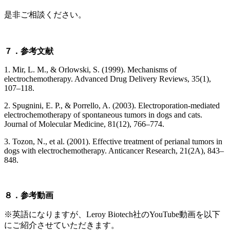
是非ご相談ください。
７．参考文献
1.
Mir, L. M., & Orlowski, S. (1999). Mechanisms of
electrochemotherapy.
Advanced Drug Delivery Reviews, 35
(1),
107–118.
2.
Spugnini, E. P., & Porrello, A. (2003). Electroporation‐mediated
electrochemotherapy of spontaneous tumors in dogs and cats.
Journal of Molecular Medicine, 81
(12), 766–774.
3.
Tozon, N., et al. (2001). Effective treatment of perianal tumors in
dogs with electrochemotherapy.
Anticancer Research, 21
(2A), 843–
848.
８．参考動画
※英語になりますが、Leroy Biotech社のYouTube動画を以下
にご紹介させていただきます。