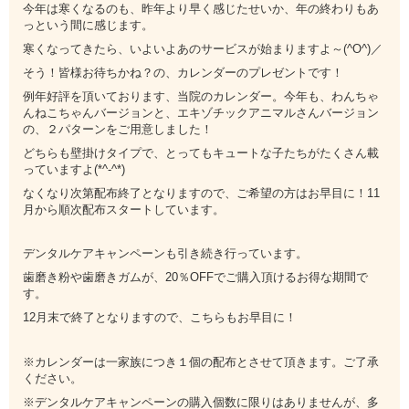
今年は寒くなるのも、昨年より早く感じたせいか、年の終わりもあ
っという間に感じます。
寒くなってきたら、いよいよあのサービスが始まりますよ～(^O^)／
そう！皆様お待ちかね？の、カレンダーのプレゼントです！
例年好評を頂いております、当院のカレンダー。今年も、わんちゃ
んねこちゃんバージョンと、エキゾチックアニマルさんバージョン
の、２パターンをご用意しました！
どちらも壁掛けタイプで、とってもキュートな子たちがたくさん載
っていますよ(*^-^*)
なくなり次第配布終了となりますので、ご希望の方はお早目に！11
月から順次配布スタートしています。
デンタルケアキャンペーンも引き続き行っています。
歯磨き粉や歯磨きガムが、20％OFFでご購入頂けるお得な期間で
す。
12月末で終了となりますので、こちらもお早目に！
※カレンダーは一家族につき１個の配布とさせて頂きます。ご了承
ください。
※デンタルケアキャンペーンの購入個数に限りはありませんが、多