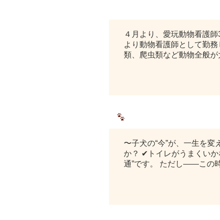
新人愛玩動物看護師紹介☺
４月より、愛玩動物看護師
より動物看護師として勤務
類、爬虫類など動物全般が
こいぬの育て方教室開校し
〜子犬の“今”が、一生を
か？ ✔トイレがうまくい
通”です。 ただし——こ