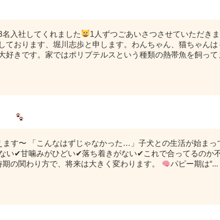
3名入社してくれました
1人ずつごあいさつさせていただきま
しております、堀川志歩と申します。わんちゃん、猫ちゃんは
大好きです。家ではポリプテルスという種類の熱帯魚を飼って
ます
変えます〜 「こんなはずじゃなかった…」子犬との生活が始ま
かない✔甘噛みがひどい✔落ち着きがない✔これで合ってるのか不
の時期の関わり方で、将来は大きく変わります。
パピー期は“...